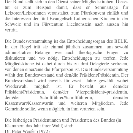
Der Bund stellt sich in den Dienst seiner Mitgliedskirchen. Dieses
tut er zum Beispiel damit, dass er Seminartage für
Lektoren/Lektorinnen veranstaltet, zum Pfarrkonvent einlädt und
die Interessen der fünf Evangelisch-Lutherischen Kirchen in der
Schweiz und im Fürstentum Liechtenstein nach aussen hin
vertritt.
Die Bundesversammlung ist das Entscheidungsorgan des BELK.
In der Regel tritt sie einmal jährlich zusammen, um sowohl
administrative Belange wie auch theologische Fragen zu
diskutieren und wo nötig, Entscheidungen zu treffen. Jede
Mitgliedskirche ist dabei durch bis zu drei Delegierte vertreten,
von denen einer/eine die Pfarrperson ist. Die Bundesversammlung
wählt den Bundesvorstand und den/die Präsident/Präsidentin. Der
Bundesvorstand wird jeweils für zwei Jahre gewählt, wobei
Wiederwahl möglich ist. Er besteht aus dem/der
Präsident/Präsidentin, dem/der Vizeperäsident/-präsidentin,
dem/der Schriftführer/Schriftführerin, dem/der
Kassenwart/Kassenwartin und weiteren Mitgliedern. Jede
Gemeinde sollte, wenn möglich, in ihm vertreten sein.
Die bisherigen Präsidentinnen und Präsidenten des Bundes (in
Klammern das Jahr ihrer Wahl) sind:
Dr. Peter Wepfer (1972)